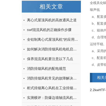
全模具化
相关文章
噪声低
a
、配套
离心式屋顶风机的高效通风之道
b
、配套
swf混流风机的正确操作步骤
c
、箱体
d
、合理
全铝制离心式屋顶风机*的应用性能
运转平稳
如何解决消防排烟风机电机启动的问题
a
、采用
c
、配套
保养混流风机要注意以下几点
d
、皮带
消防排烟风机的配电规范
相关
消防排烟风机常见的故障解决办法
柜式排烟离心风机在工业排烟处理中的角色
实测横评：防爆边墙轴流风机哪家好？上虞上鼓四款主力风机深度拆解