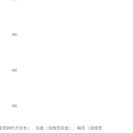
380
380
380
较宽的叶片弦长）、后盘（流线型后盘）、蜗舌（流线型