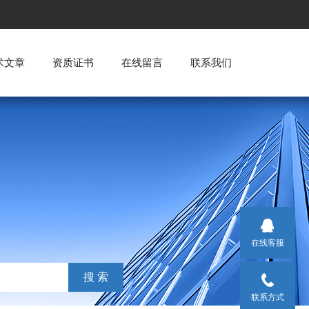
术文章
资质证书
在线留言
联系我们
在线客服
联系方式