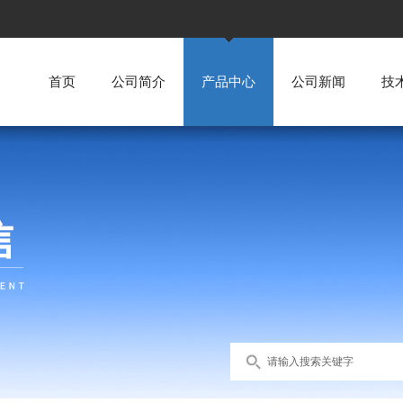
首页
公司简介
产品中心
公司新闻
技