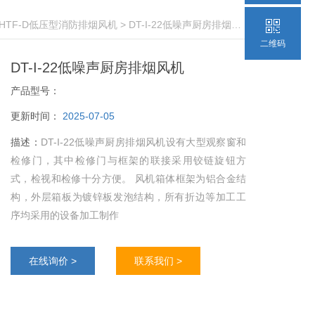
HTF-D低压型消防排烟风机
> DT-I-22低噪声厨房排烟风机
二维码
DT-I-22低噪声厨房排烟风机
产品型号：
更新时间：
2025-07-05
描述：
DT-I-22低噪声厨房排烟风机设有大型观察窗和
检修门，其中检修门与框架的联接采用铰链旋钮方
式，检视和检修十分方便。 风机箱体框架为铝合金结
构，外层箱板为镀锌板发泡结构，所有折边等加工工
序均采用的设备加工制作
在线询价 >
联系我们 >