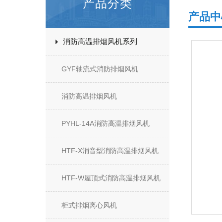
产品分类
产品中
消防高温排烟风机系列
GYF轴流式消防排烟风机
消防高温排烟风机
PYHL-14A消防高温排烟风机
HTF-X消音型消防高温排烟风机
HTF-W屋顶式消防高温排烟风机
柜式排烟离心风机