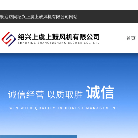
欢迎访问绍兴上虞上鼓风机有限公司网站
首页