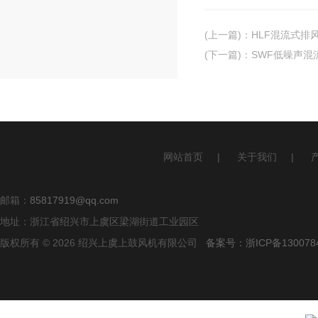
(上一篇)
：
HLF混流式排
(下一篇)
：
SWF低噪声混
网站首页
|
关于我们
|
邮箱：
85817919@qq.com
地址：浙江省绍兴市上虞区梁湖街道工业园区
版权所有 © 2026 绍兴上虞上鼓风机有限公司
备案号：浙ICP备1300784