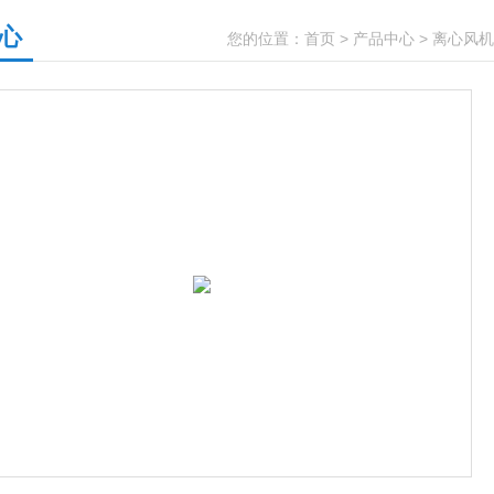
心
您的位置：
首页
>
产品中心
>
离心风机