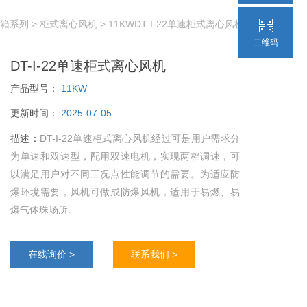
箱系列
>
柜式离心风机
> 11KWDT-I-22单速柜式离心风机
二维码
DT-I-22单速柜式离心风机
产品型号：
11KW
更新时间：
2025-07-05
描述：
DT-I-22单速柜式离心风机经过可是用户需求分
为单速和双速型，配用双速电机，实现两档调速，可
以满足用户对不同工况点性能调节的需要。为适应防
爆环境需要，风机可做成防爆风机，适用于易燃、易
爆气体珠场所.
在线询价 >
联系我们 >