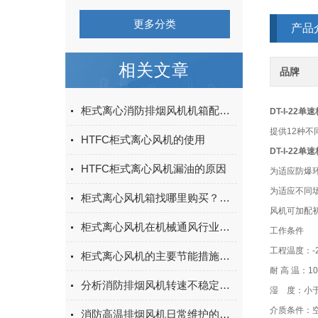
更多分类
产品
相关文章
品牌
柜式离心消防排烟风机机箱配电有哪些要求
DT-I-22
提供
12
种不
HTFC柜式离心风机的使用
DT-I-22
HTFC柜式离心风机漏油的原因
为适应防爆
为适应不同
柜式离心风机箱找哪里购买？实测横评上虞上鼓YFICS，从厂家实力看产品品质
风机可加配
柜式离心风机在机械通风行业中的主要功能展示
工作条件
工程温度：
-
柜式离心风机的主要节能措施展示
耐
高
温：
10
分析消防排烟风机转速不稳定的因素有哪些
湿
度：小
介质条件：
消防高温排烟风机日常维护的小秘诀