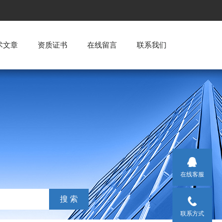
术文章
资质证书
在线留言
联系我们
在线客服
联系方式