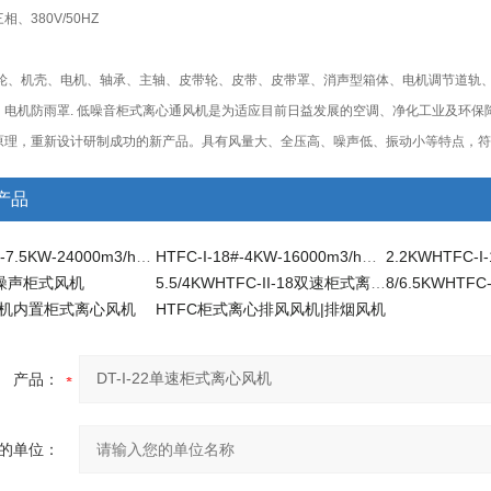
三相、
380V/50HZ
轮、机壳、电机、轴承、主轴、皮带轮、皮带、皮带罩、消声型箱体、电机调节道轨
、电机防雨罩
.
低噪音柜式离心通风机是为适应目前日益发展的空调、净化工业及环保
原理，重新设计研制成功的新产品。具有风量大、全压高、噪声低、振动小等特点，符
产品
HTFC-I-20-7.5KW-24000m3/hHTFC柜式离心通风机 能效过滤箱柜式送排风
HTFC-I-18#-4KW-16000m3/hHTFC柜式离心风机 厂区消防排烟事故风机箱
噪声柜式风机
5.5/4KWHTFC-II-18双速柜式离心风机
B电机内置柜式离心风机
HTFC柜式离心排风风机|排烟风机
产品：
的单位：