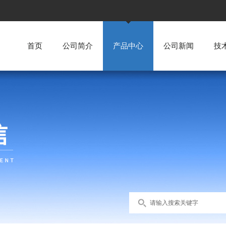
首页
公司简介
产品中心
公司新闻
技