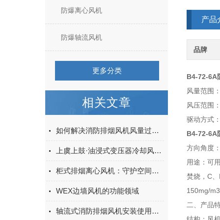
防爆离心风机
产品
防爆轴流风机
品牌
更多分类
B4-72-
风量范围
相关文章
风压范围
驱动方式
如何解决消防排烟风机风量过度的问题
B4-72-
方向角度
上虞上鼓·油浸式变压器冷却风扇安装注意事项
用途：可
柜式排烟离心风机：守护空间安全的“通风卫士”
C
焚烧，
、
WEX边墙风机的功能领域
150mg/m3
二、产品
轴流式消防排烟风机安装使用常识须知
结构：风