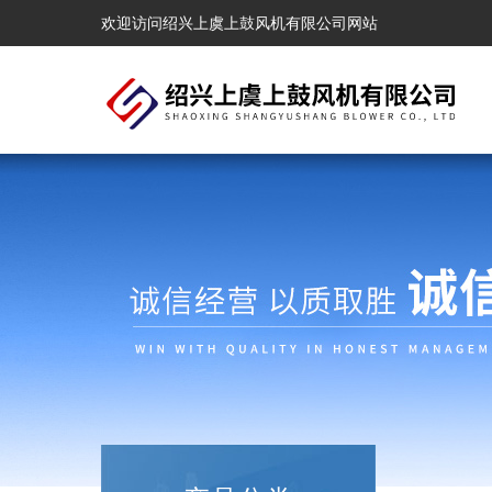
欢迎访问绍兴上虞上鼓风机有限公司网站