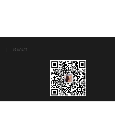
书
|
联系我们