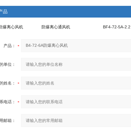
产品
.6A防爆离心风机
防爆离心通风机
产品：
的单位：
的姓名：
系电话：
用邮箱：