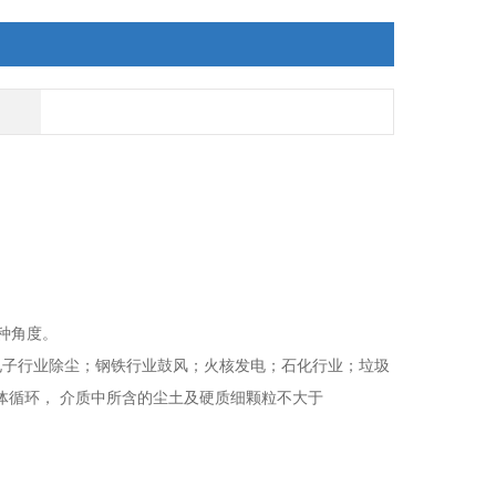
六种角度。
电子行业除尘；钢铁行业鼓风；火核发电；石化行业；垃圾
体循环，
介质中所含的尘土及硬质细颗粒不大于