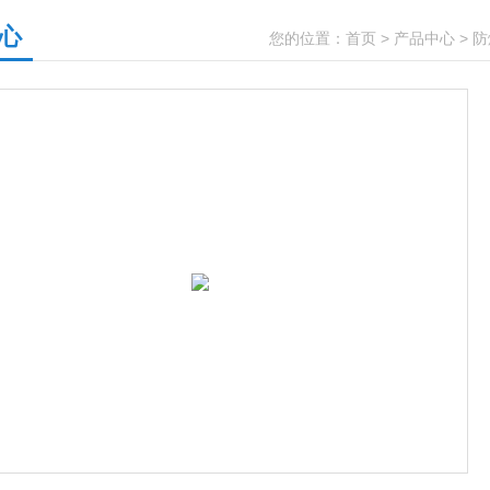
心
您的位置：
首页
>
产品中心
>
防