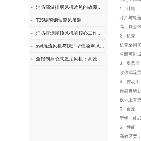
消防高温排烟风机常见的故障解决方法有哪些
1
、叶轮
叶片与轮
T35玻璃钢轴流风吊装
高，噪音
消防排烟屋顶风机的核心工作原理
2
、机壳
机壳采用
swf混流风机与DEF型低噪声风机箱的特点
分面可制
全铝制离心式屋顶风机：高效通风的绿色之选
3
、集风器
收敛式流
4
、传动组
德惠自研
设计上有
5
、台座
型钢一体
6
、性能
高效区宽