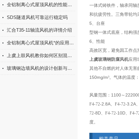
全铝制离心式屋顶风机的性能特点
一体式铸铁件，轴承同轴
和抗疲劳性。三角带轮均
SDS隧道风机可靠运行稳定吗
5
、台座
汇合T35-11轴流风机的详情介绍
型钢一体式底座，结构强
6
、性能
全铝制离心式屋顶风机*的应用性能
高效区宽，避免因工作点
上虞上鼓风机教你如何区别混流风机、轴流风机、离心风机区别？
上虞玻璃钢防腐风机
应用
玻璃钢边墙风机的设计创新与技术发展趋势
其他不自燃的对人体无害
150mg/m
³。
气体的温度
1100
22200
风量范围：
～
2.8A
3.2A
F4-72-
、F
4-72-
8D
10D
72-
、F
4-72-
、F
4-7
度。
相关产品