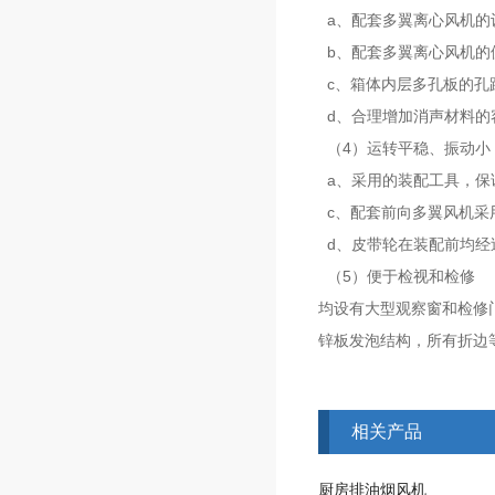
a
、配套多翼离心风机的
b
、配套多翼离心风机的
c
、箱体内层多孔板的孔
d
、合理增加消声材料的
4
（
）运转平稳、振动小
a
、采用的装配工具，保
c
、配套前向多翼风机采
d
、皮带轮在装配前均经
5
（
）便于检视和检修
均设有大型观察窗和检修
锌板发泡结构，所有折边
相关产品
厨房排油烟风机