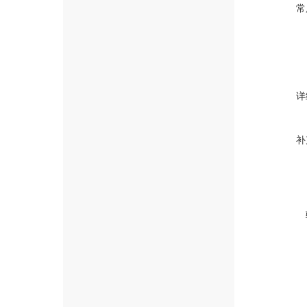
常
详
补