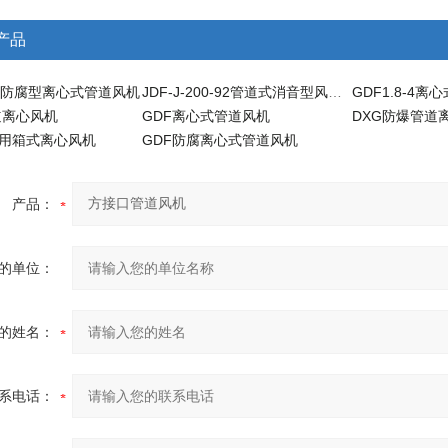
产品
-5.0防腐型离心式管道风机
JDF-J-200-92管道式消音型风机能耗低
GDF1.8-4
道离心风机
GDF离心式管道风机
DXG防爆管道
防用箱式离心风机
GDF防腐离心式管道风机
产品：
的单位：
的姓名：
系电话：