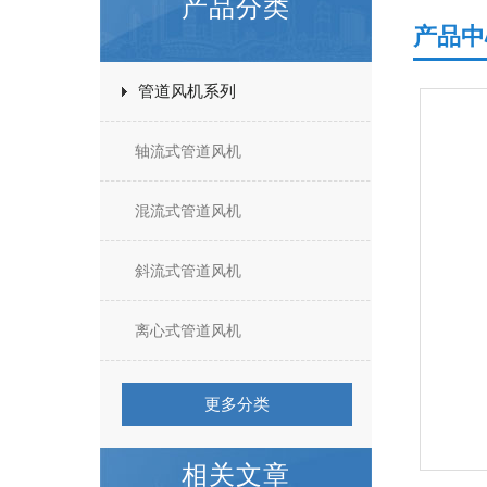
产品分类
产品中
管道风机系列
轴流式管道风机
混流式管道风机
斜流式管道风机
离心式管道风机
更多分类
相关文章