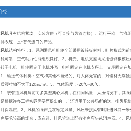
介绍
道风机
具有结构紧凑、安装方便（可直接与风管连接）、运行平稳、气流
、排系统，是*替代进口的产品。
道风机
1
结构特征：
、系列通风机叶轮全部采用镀锌板材料，叶片形式为前
2
平稳可靠，空气动力性能组织良好。
、机壳、电机支座均采用镀锌板模压
外转子电机，叶轮固定于电机外壳；电机固定在电机支座上，支座固定在
1
：
、输送气体种类：空气和其他不自燃的、对人体无害的、对钢材无腐蚀
120
/m
3
-20
~80
硬质颗粒物不大于
㎎
³。
、气体温度：
℃
℃。
1
：
、该管道风机属前向多翼型离心风机，在相同风量、风压情况下，其噪
数是根据许多工程实际需要而提出的，广泛适用于公共场所的送、排风系
3
设计保温层。
、风机的噪声是在额定风量、风压未接风管时距进风口一米
4
噪声要求较高的场合，应在进、排风管道上配有消声弯头或消声器。
、风