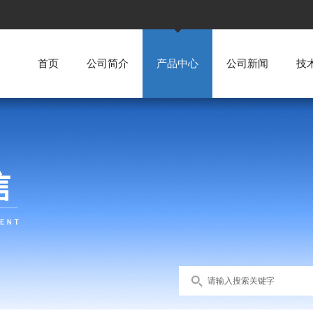
首页
公司简介
产品中心
公司新闻
技