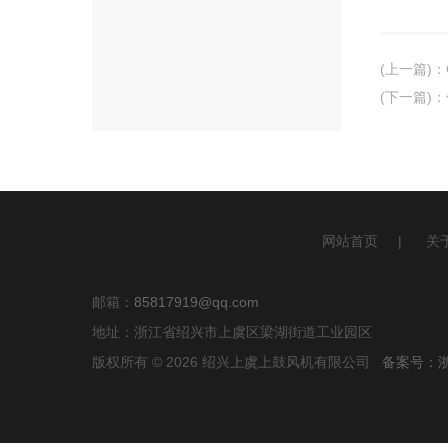
(上一篇)
：
(下一篇)
：
网站首页
|
关
邮箱：
85817919@qq.com
地址：浙江省绍兴市上虞区梁湖街道工业园区
版权所有 © 2026 绍兴上虞上鼓风机有限公司
备案号：浙I