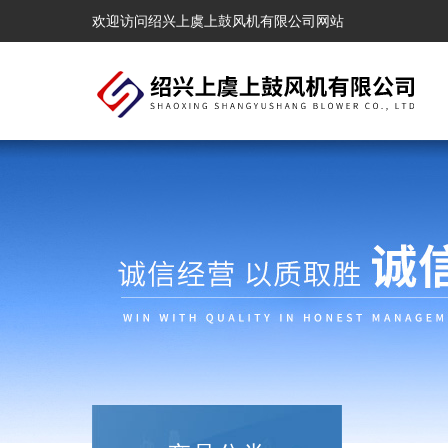
欢迎访问绍兴上虞上鼓风机有限公司网站