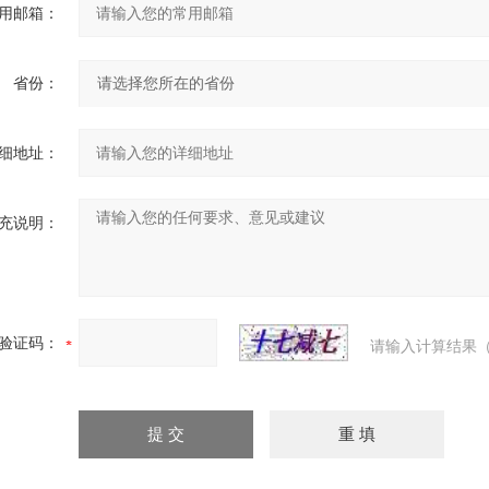
用邮箱：
省份：
细地址：
充说明：
验证码：
请输入计算结果（