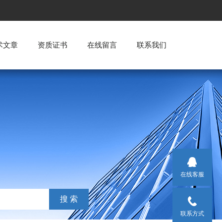
术文章
资质证书
在线留言
联系我们
在线客服
联系方式