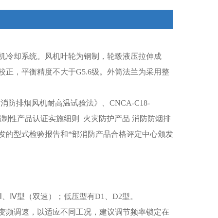
机冷却系统。风机叶轮为钢制，轮毂液压拉伸成
正，平衡精度不大于G5.6级。外筒法兰为采用整
《消防排烟风机耐高温试验法》、CNCA-C18-
03《强制性产品认证实施细则 火灾防护产品 消防防烟排
发的型式检验报告和*部消防产品合格评定中心颁发
、Ⅳ型（双速）；低压型有D1、D2型。
变频调速，以适应不同工况，建议调节频率锁定在