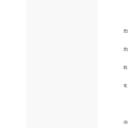
您
您
联
常
详