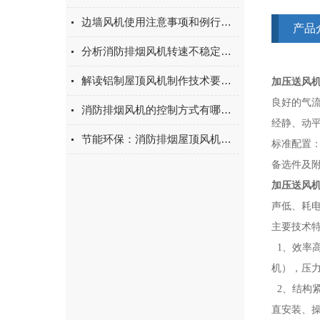
边墙风机使用注意事项和例行保养
产品
分析消防排烟风机转速不稳定的因素有哪些
解读铝制屋顶风机制作技术要求和调试
加压送风
良好的气
消防排烟风机的控制方式有哪些？
经静、动平
节能环保：消防排烟屋顶风机的可持续发展
标准配置
备选件及
加压送风
声低、耗
主要技术
1、效率
机），压
2、结构
直安装、