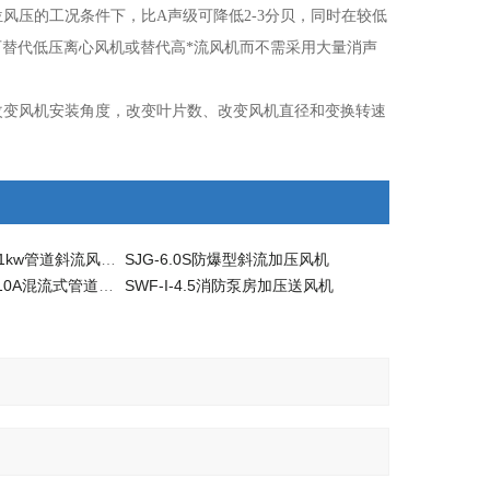
风压的工况条件下，比A声级可降低2-3分贝，同时在较低
替代低压离心风机或替代高*流风机而不需采用大量消声
改变风机安装角度，改变叶片数、改变风机直径和变换转速
GXF-II-4.5B-1.1kw管道斜流风机GXF-4.5B 1.1kw管道加压送排风
SJG-6.0S防爆型斜流加压风机
15KWHL3-2A-10A混流式管道加压送风机
SWF-I-4.5消防泵房加压送风机