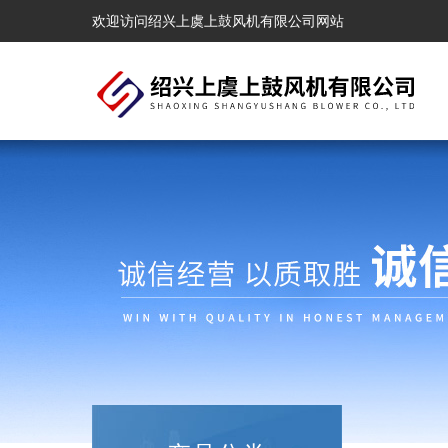
欢迎访问绍兴上虞上鼓风机有限公司网站