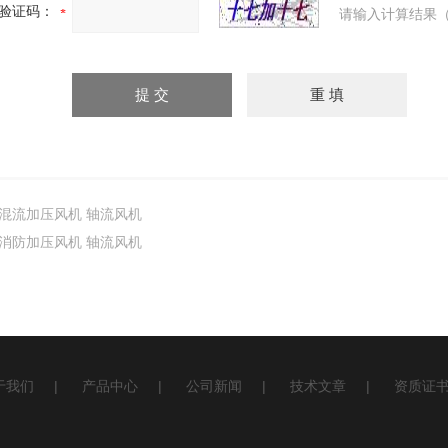
验证码：
请输入计算结果（
混流加压风机 轴流风机
消防加压风机 轴流风机
于我们
|
产品中心
|
公司新闻
|
技术文章
|
资质证