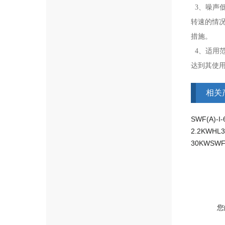
3、噪声低
转速的情
措施。
4、适用
达到其使
相关
您