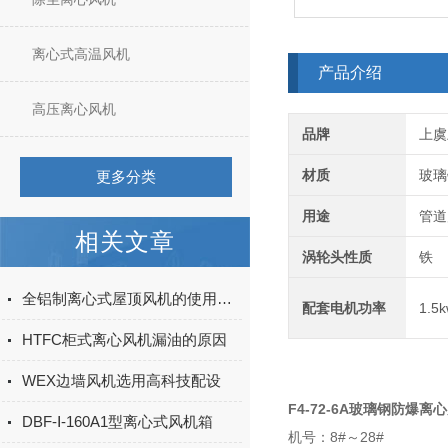
离心式高温风机
产品介绍
高压离心风机
品牌
上虞
材质
玻璃
更多分类
用途
管道
相关文章
涡轮头性质
铁
全铝制离心式屋顶风机的使用要求有哪些？
配套电机功率
1.5
HTFC柜式离心风机漏油的原因
WEX边墙风机选用高科技配设
F4-72-6A玻璃钢防爆离
DBF-Ⅰ-160A1型离心式风机箱
8#
28#
机号：
～