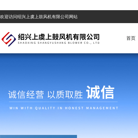
欢迎访问绍兴上虞上鼓风机有限公司网站
首页