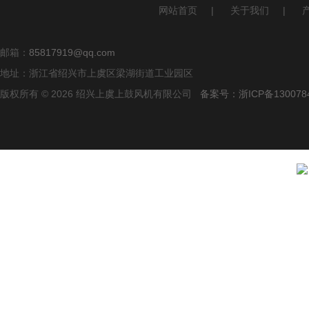
网站首页
|
关于我们
|
邮箱：
85817919@qq.com
地址：浙江省绍兴市上虞区梁湖街道工业园区
版权所有 © 2026 绍兴上虞上鼓风机有限公司
备案号：浙ICP备1300784