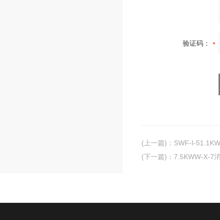
验证码：
(上一篇)
：
SWF-I-51
(下一篇)
：
7.5KWW-X