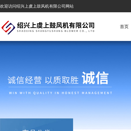
欢迎访问绍兴上虞上鼓风机有限公司网站
首页