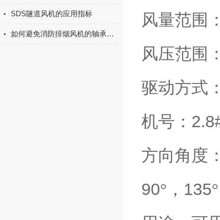
SDS隧道风机的应用指标
风量范围
如何避免消防排烟风机的轴承变形
风压范围
驱动方式
2.8
机号：
方向角度
90
135
°，