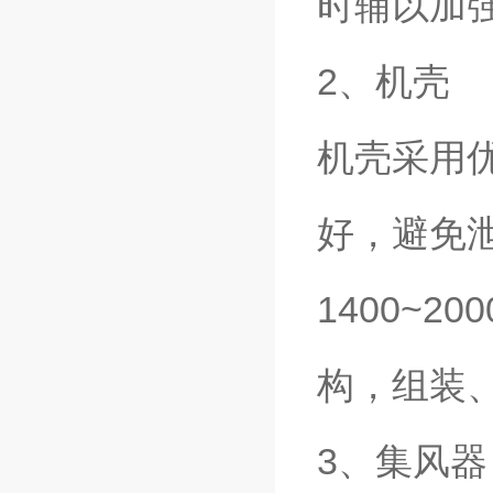
时辅以加
2
、机壳
机壳采用
好，避免
1400~200
构，组装
3
、集风器