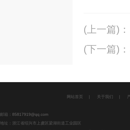
(上一篇)
：
(下一篇)
：
网站首页
|
关于我们
|
邮箱：
85817919@qq.com
地址：浙江省绍兴市上虞区梁湖街道工业园区