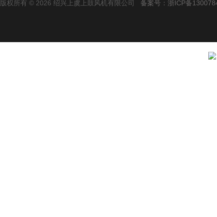
版权所有 © 2026 绍兴上虞上鼓风机有限公司
备案号：浙ICP备1300784