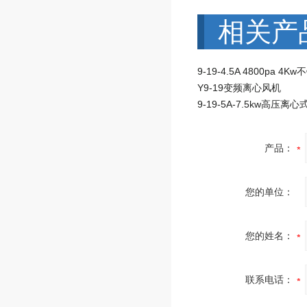
相关产
Y9-19变频离心风机
9-19-5A-7.5kw高压离
产品：
您的单位：
您的姓名：
联系电话：