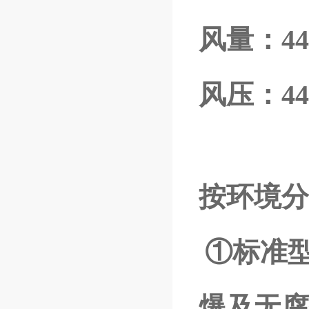
风量：444
风压：44~
按环境分
①标准
爆及无腐