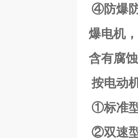
④防爆防腐
爆电机，
含有腐蚀
按电动
①标准
②双速