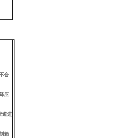
不合
降压
管道进
制箱