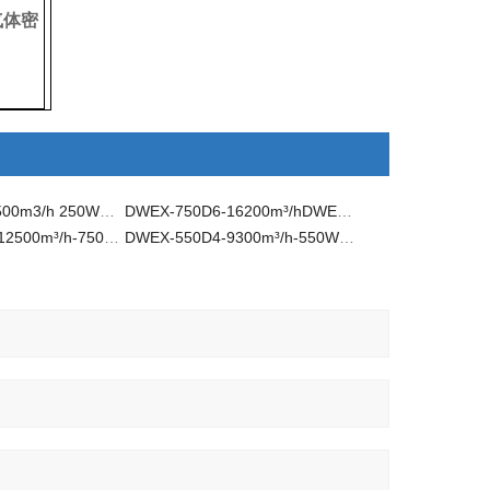
气体密
WEX-450D4 6500m3/h 250WWEX边墙风机 工业墙壁玻璃钢防爆排风送风机
DWEX-750D6-16200m³/hDWEX工业商用工程排风机扇 壁式边墙风机
DWEX-600D4-12500m³/h-750WDWEX工业商用工程排风机扇 壁式边墙风机
DWEX-550D4-9300m³/h-550WDWEX工业商用工程排风机扇 壁式边墙风机