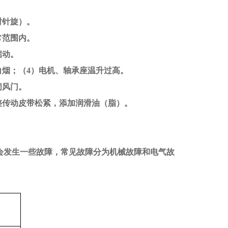
。
时针旋）。
常范围内。
启动。
白烟；（4）电机、轴承座温升过高。
闭风门。
整传动皮带松紧，添加润滑油（脂）。
会发生一些故障，常见故障分为机械故障和电气故