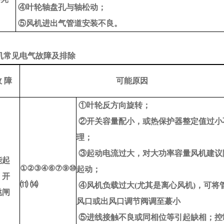
④叶轮轴盘孔与轴松动；
⑤风机进出气管道安装不良。
机常见电气故障及排除
 障
可能原因
①叶轮反方向旋转；
②开关容量配小，或热保护器整定值过小
理；
③起动电流过大，对大功率容量风机建议
能起
①②③④⑥⑦⑨⑩
起动；
，开
⑾ ⒁
④风机负载过大(尤其是离心风机)，可将
跳闸
风口或出风口调节阀调至
蕞
小
⑤进线接触不良或同相位等引起缺相；控