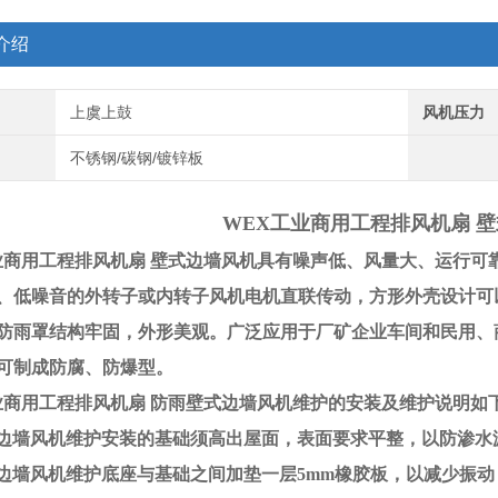
介绍
上虞上鼓
风机压力
不锈钢/碳钢/镀锌板
WEX工业商用工程排风机扇 
业商用工程排风机扇 壁式边墙风机
具有噪声低、风量大、运行可
、低噪音的外转子或内转子风机电机直联传动，方形外壳设计可
防雨罩结构牢固，外形美观。广泛应用于厂矿企业车间和民用、
可制成防腐、防爆型。
业商用工程排风机扇 防雨壁式边墙风机
维护的安装及维护说明如
X边墙风机维护安装的基础须高出屋面，表面要求平整，以防渗水
X边墙风机维护底座与基础之间加垫一层5mm橡胶板，以减少振