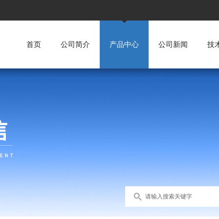
首页
公司简介
产品中心
公司新闻
技