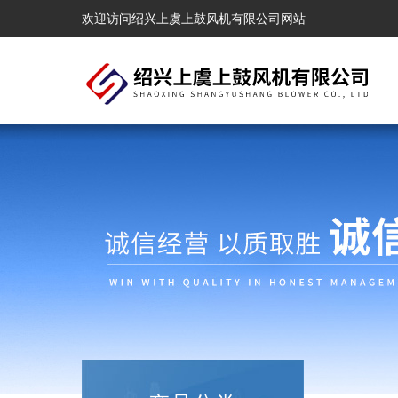
欢迎访问绍兴上虞上鼓风机有限公司网站