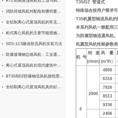
RTC铝制屋顶风机在工业与商业建筑中的应用
T35/DZ 管道式
特殊场合按用户要求可
消防排烟风机对配电有哪些要求？
T35机翼型轴流风机
全铝制离心式屋顶风机的常见问题
本系列风机一般配用三
柜式离心风机的主要节能措施展示
为防腐型轴流通风机。
SDS-12.5隧道射流风机安装方法
机翼型风机性能参数表
转 速
风 量
防腐玻璃钢边墙风机：工业通风的可靠卫士
机 号
(r/min)
(m³/h）
离心式屋顶风机在现代建筑中的应用与技术优化
4806
BT35/BDZ防爆轴流风机接线需要注意什么
6316
全铝制离心式屋顶风机真的好实用
7826
2900
8513
9336
4
2406