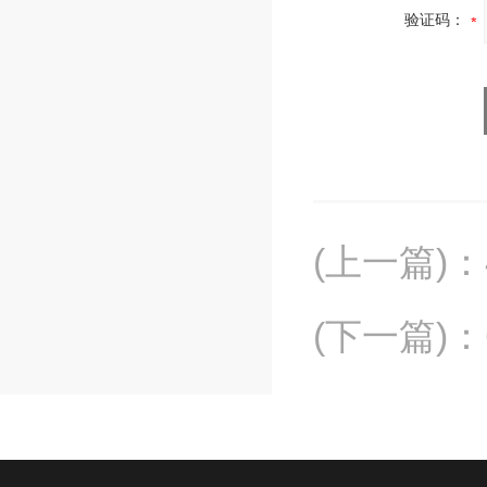
验证码：
(上一篇)
：
(下一篇)
：