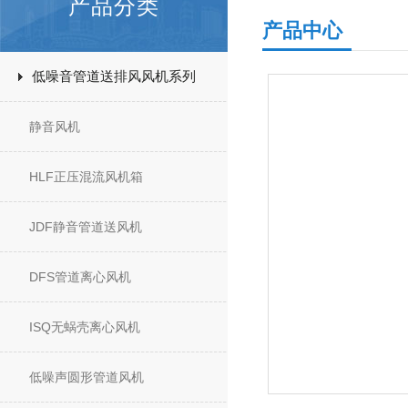
产品分类
产品中心
低噪音管道送排风风机系列
静音风机
HLF正压混流风机箱
JDF静音管道送风机
DFS管道离心风机
ISQ无蜗壳离心风机
低噪声圆形管道风机