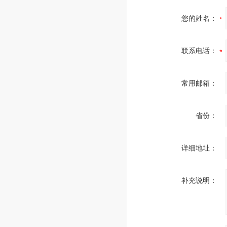
您的姓名：
联系电话：
常用邮箱：
省份：
详细地址：
补充说明：