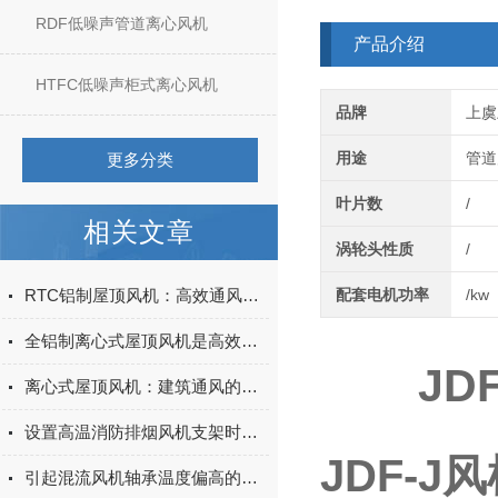
RDF低噪声管道离心风机
产品介绍
HTFC低噪声柜式离心风机
品牌
上虞
用途
管道
更多分类
叶片数
/
相关文章
涡轮头性质
/
RTC铝制屋顶风机：高效通风的绿色之选
配套电机功率
/kw
全铝制离心式屋顶风机是高效降温的理想选择
JD
离心式屋顶风机：建筑通风的得力助手
设置高温消防排烟风机支架时要注意的事项
JDF-J
引起混流风机轴承温度偏高的原因有哪些？