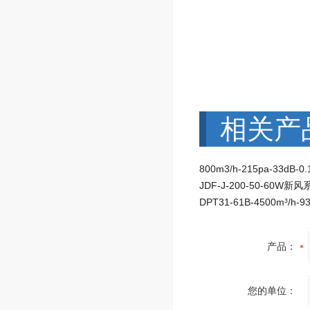
相关产
产品：
您的单位：