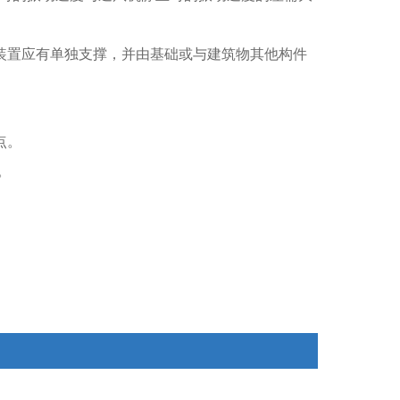
装置应有单独支撑，并由基础或与建筑物其他构件
点。
。