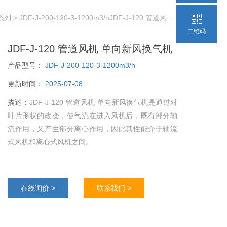
系列
> JDF-J-200-120-3-1200m3/hJDF-J-120 管道风机 单向新风换气机
二维码
JDF-J-120 管道风机 单向新风换气机
产品型号：
JDF-J-200-120-3-1200m3/h
更新时间：
2025-07-08
描述：
JDF-J-120 管道风机 单向新风换气机是通过对
叶片形状的改变，使气流在进入风机后，既有部分轴
流作用，又产生部分离心作用，因此其性能介于轴流
式风机和离心式风机之间。
在线询价 >
联系我们 >