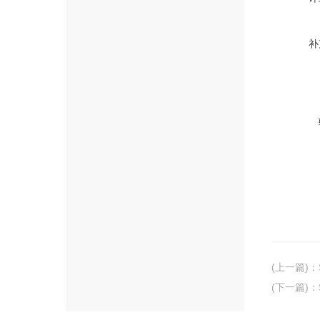
补
(上一篇)
：
(下一篇)
：