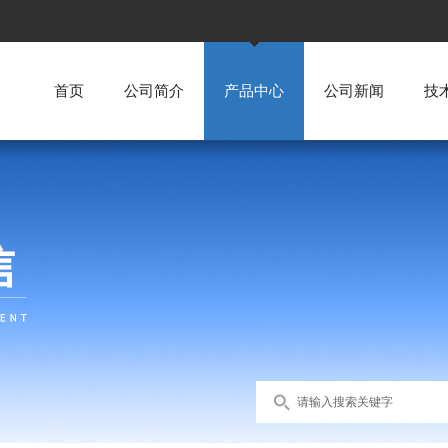
首页
公司简介
产品中心
公司新闻
技