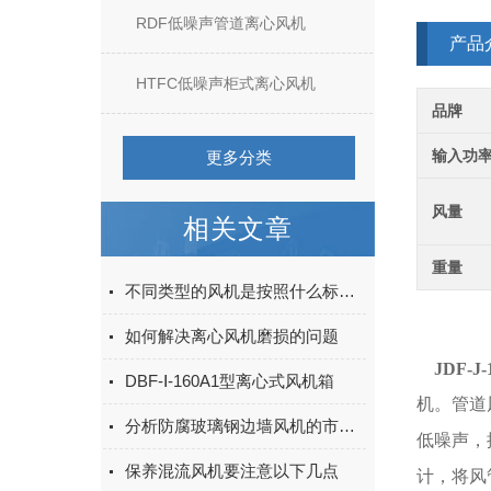
RDF低噪声管道离心风机
产品
HTFC低噪声柜式离心风机
品牌
输入功
更多分类
风量
相关文章
重量
不同类型的风机是按照什么标准来划分的
如何解决离心风机磨损的问题
JDF-
DBF-Ⅰ-160A1型离心式风机箱
机。管道
分析防腐玻璃钢边墙风机的市场前景
低噪声，
保养混流风机要注意以下几点
计，将风