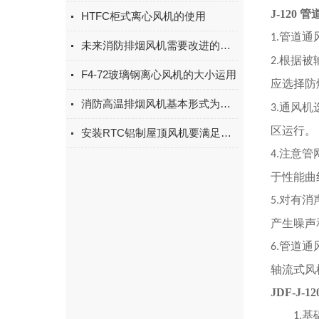
J-120
HTFC柜式离心风机的使用
管道通
1.
未来消防排烟风机需要改进的地方有哪些？
根据被
2.
F4-72玻璃钢离心风机的大小运用
应选择防
消防高温排烟风机基本形式为轴流式结构
通风机
3.
区运行。
安装RTC铝制屋顶风机要满足哪些条件
注意管
4.
于性能曲
对有消
5.
产生噪声
管道通
6.
轴流式风
JDF-J
基
1.