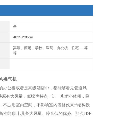
是
40*40*30cm
宾馆、商场、学校、医院、办公楼、住宅.....等
等
新风换气机
的办公楼或者是高级酒店中，都能够看见管道风
持原有大风量，低噪声特点，进一步缩小体积，降
，不占用室内空间，不影响室内装修效果
*结构设
;
高性能扇叶
具备大风量、噪音低的优势。那么
JDF-
,