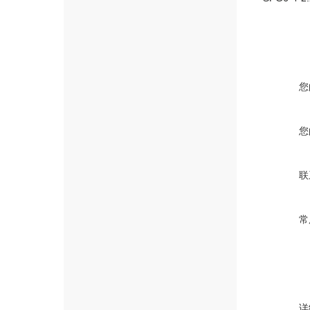
您
您
联
常
详