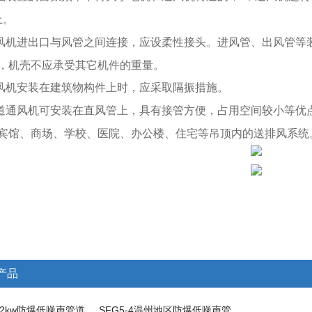
上。
风机进出口与风管之间连接，应设柔性接头。进风管、出风管等
，机壳不应承受其它机件的重量。
风机安装在建筑物构件上时，应采取隔振措施。
道通风机可安装在直风管上，具有接管方便，占用空间较小等优
宾馆、商场、学校、医院、办公楼、住宅等吊顶内的送排风系统
产品
SFG6-4-2.2kw防爆低噪声管道轴流风机
SFG5-4温州地区防爆低噪声管道轴流风机