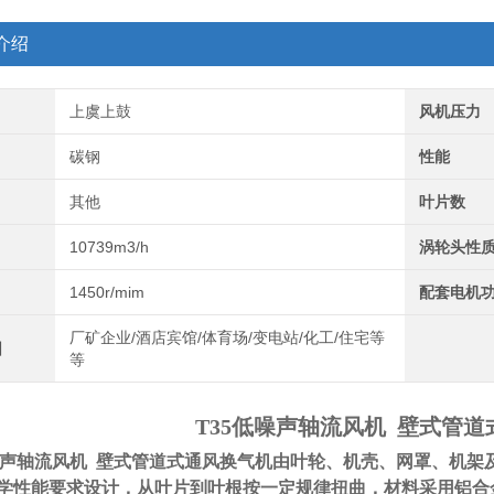
介绍
上虞上鼓
风机压力
碳钢
性能
其他
叶片数
10739m3/h
涡轮头性
1450r/mim
配套电机
厂矿企业/酒店宾馆/体育场/变电站/化工/住宅等
围
等
T35低噪声轴流风机 壁式管
噪声轴流风机 壁式管道式通风换气机
由叶轮、机壳、网罩、机架
学性能要求设计，从叶片到叶根按一定规律扭曲，材料采用铝合