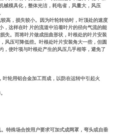
机械模具化，整体光洁，耗电省，风量大，风压
。
也较高，损失较小。因为叶轮转动时，叶顶处的速度
小，这样在叶 片的流道中沿着叶片的径向气流的能
量损失。而将叶片做成扭曲形状，叶根处的叶片安装
些，风压可降低些。叶根处叶片安装角大一些，但圆
约，使叶项与叶根处产生的风压几乎相等，避免了
，叶轮用铝合金加工而成，以防在运转中引起火
样。
机。
特殊场合按用户要求可加式成网罩，弯头或自垂