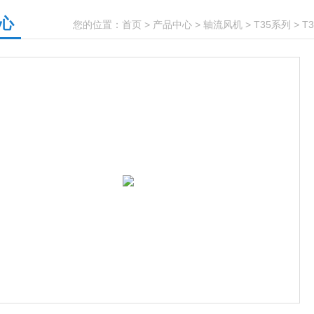
心
您的位置：
首页
>
产品中心
>
轴流风机
>
T35系列
> T3