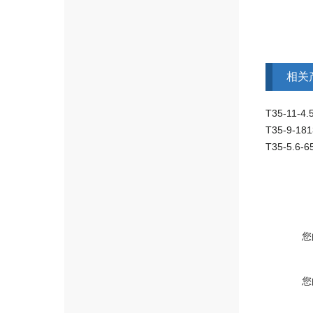
相关
您
您