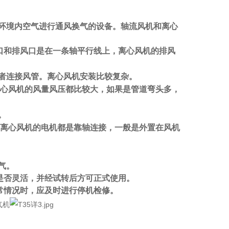
环境内空气进行通风换气的设备。轴流风机和离心
口和排风口是在一条轴平行线上，离心风机的排风
者连接风管。离心风机安装比较复杂。
心风机的风量风压都比较大，如果是管道弯头多，
。
离心风机的电机都是靠轴连接，一般是外置在风机
气。
是否灵活，并经试转后方可正式使用。
常情况时，应及时进行停机检修。