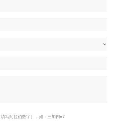
填写阿拉伯数字），如：三加四=7