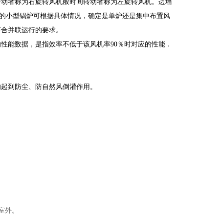
转动者称为右旋转风机般时间转动者称为左旋转风机。边墙
小的小型锅炉可根据具体情况，确定是单炉还是集中布置风
符合并联运行的要求。
性能数据，是指效率不低于该风机率90％时对应的性能．
的起到防尘、防自然风倒灌作用。
室外。