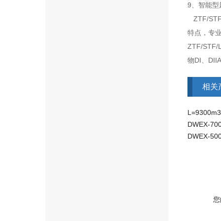
9、智能型
ZTF/S
特点，专业
ZTF/S
物DI、D
相关
您