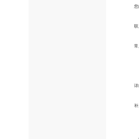
您
联
常
详
补