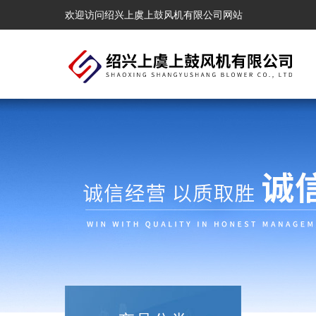
欢迎访问绍兴上虞上鼓风机有限公司网站