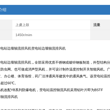
介绍
上虞上鼓
流量
1450r/mim
/G变电站边墙轴流排风机
变电站边墙轴流排风机
/G变电站边墙轴流排风机
，
全部采用优质不锈钢或镀锌钢板制造，外型结构
及防虫网。也可做成消声型风机，并可设计制作温度控制开关智能风机。
室、办公楼、体育场馆，药厂洁净通风等建筑中的通风换气。该
变电站温
超过60℃。
机改配YB系列防爆电机，
变电站温控轴流风机
采用铝叶片即为BSTF
墙轴流排风机
：