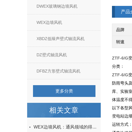
DWEX玻璃钢边墙风机
产品
WEX边墙风机
品牌
XBDZ低噪声壁式轴流风机
转速
DZ壁式轴流风机
ZTF-6
分类：
DFBZ方形壁式轴流风机
ZTF-6
防雨弯头
更多分类
库、实验
体温度不得
以下各型风
相关文章
变电站边
运转方式
WEX边墙风机：通风领域的得力助手