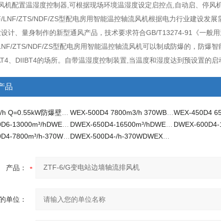
风机配置温湿度控制器,可根据现场环境温湿度设定启控点,自动启、停风
TF/LNF/ZTS/NDF/ZS型配电房用智能温控轴流风机根据电力行业建
设计、量身制作的新型通风产品，技术要求符合GB/T13274-91《一
TF/LNF/ZTS/NDF/ZS型配电房用智能温控轴流风机可以制成防爆的
IIAT4、DIIBT4的场所。自带温湿度控制装置,当温度和湿度达到预设置的
产品
L=9300m3/h Q=0.55kW防爆壁式方形BWEXD-550边墙通风排风
WEX-500D4 7800m3/h 370WBWEX防爆边墙风机 壁式轴流排风送风机
DWEX-700D6-13000m³/hDWEX工业商用工程排风机扇 壁式边墙风机
DWEX-650D4-16500m³/hDWEX工业商用工程排风机扇 壁式边墙风机
DWEX-500D4-7800m³/h-370WDWEX工业商用工程排风机扇 壁式边墙风机
DWEX-500D4-/h-370WDWEX工业商用工程排风机扇 壁式边墙风机
产品：
的单位：