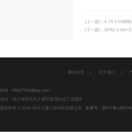
(上一篇)
：
4-79-4.5A
(下一篇)
：
DFBZ-5.6#
网站首页
|
关于我们
|
邮箱：
85817919@qq.com
地址：浙江省绍兴市上虞区梁湖街道工业园区
版权所有 © 2026 绍兴上虞上鼓风机有限公司
备案号：浙ICP备1300784