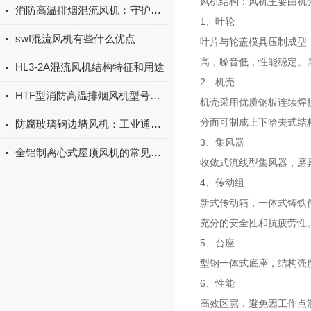
风机结构：风机主要由机
消防高温排烟混流风机：守护消防安全的“强劲卫士”
1
、叶轮
swf混流风机有些什么优点
叶片与轮盖模具压制成型
高，噪音低，性能稳定。
HL3-2A混流风机结构特征和用途
2
、机壳
HTF型消防高温排烟风机型号参数表
机壳采用优质钢板连续焊
分面可制成上下哈夫式结
防腐玻璃钢边墙风机：工业通风的可靠卫士
3
、集风器
全铝制离心式屋顶风机的常见问题
收敛式流线型集风器，磨
4
、传动组
新式传动箱，一体式铸铁
充分的安全性和抗疲劳性
5
、台座
型钢一体式底座，结构强
6
、性能
高效区宽，避免因工作点