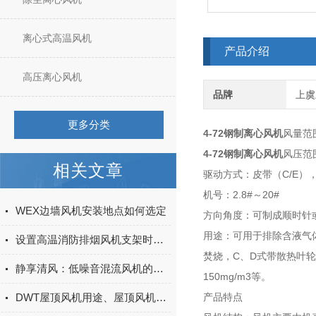
离心式高温风机
产品介绍
高压离心风机
品牌
上虞
更多分类
4-72钢制离心风机
风量范
4-72钢制离心风机
风压范
相关文章
C/E
驱动方式：皮带（
）
2.8#
20#
机号：
～
WEX边墙风机安装地点如何选定
方向角度：可制成顺时针
用途：可用于排除含液气
设置高温消防排烟风机支架时要注意的事项
C
D
焚烧，
、
式带散热叶轮
静享清风：低噪音混流风机的降噪技术与应用新境
150mg/m3
等。
DWT屋顶风机用途、屋顶风机安装方法以及屋顶风机选型等知识全面介绍
产品特点