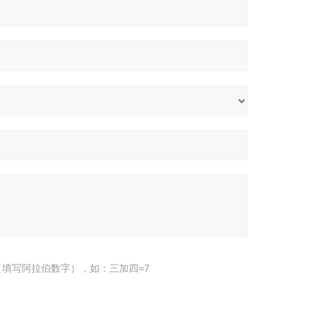
填写阿拉伯数字），如：三加四=7