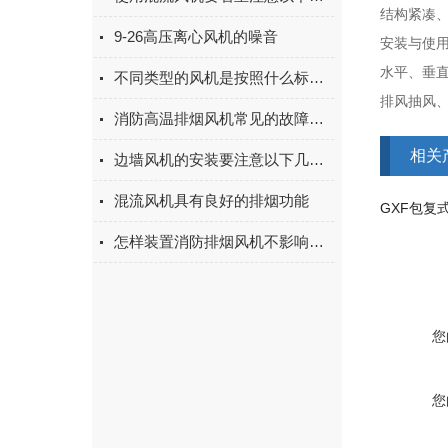
结构紧凑
9-26高压离心风机的噪音
安装与使
水平、垂
不同类型的风机是按照什么标准来划分的
排风抽风
消防高温排烟风机常见的故障解决方法有哪些
相关
边墙风机的安装要注意以下几点要求
混流风机具有良好的排烟功能
怎样装置消防排烟风机不影响通风？
您
您