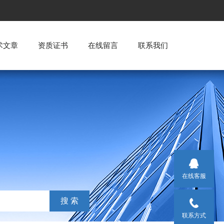
术文章
资质证书
在线留言
联系我们
在线客服
联系方式