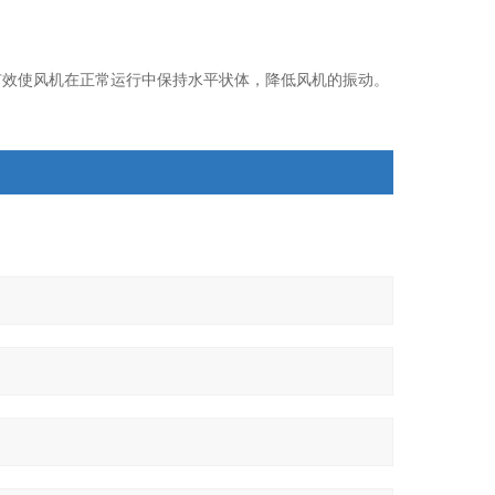
有效使风机在正常运行中保持水平状体，降低风机的振动。