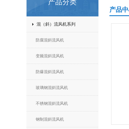
产品分类
产品中
混（斜）流风机系列
防腐混斜流风机
变频混斜流风机
防爆混斜流风机
玻璃钢混斜流风机
不锈钢混斜流风机
钢制混斜流风机