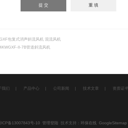
GXF包复式消声斜流风机 混流风机
4KWGXF-II-7B管道斜流风机
于我们
|
产品中心
|
公司新闻
|
技术文章
|
资质证
CP备13007843号-10
管理登陆
技术支持：
环保在线
GoogleSitemap