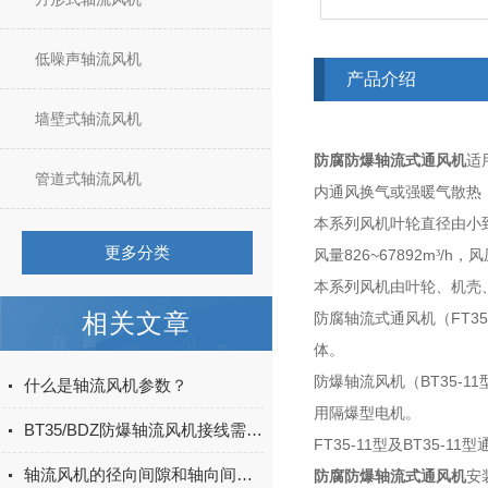
低噪声轴流风机
产品介绍
墙壁式轴流风机
防腐防爆轴流式通风机
适
管道式轴流风机
内通风换气或强暖气散热
本系列风机叶轮直径由小
更多分类
826~67892m
/h
风量
³
，风
本系列风机由叶轮、机壳
相关文章
FT35
防腐轴流式通风机（
体。
BT35-11
防爆轴流风机（
什么是轴流风机参数？
用隔爆型电机。
BT35/BDZ防爆轴流风机接线需要注意什么
FT35-11
BT35-11
型及
型
轴流风机的径向间隙和轴向间隙对风机性能有什么影响
防腐防爆轴流式通风机
安