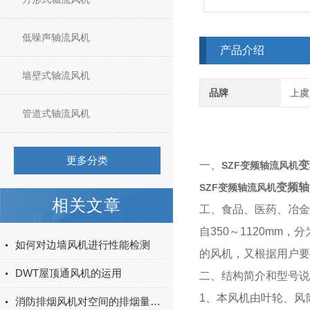
低噪声轴流风机
产品介绍
墙壁式轴流风机
品牌
上虞
管道式轴流风机
更多分类
一、
变
SZF变频轴流风机
变频轴
SZF变频轴流风机
相关文章
工、食品、医药、冶金
自
350
～
1120mm
，分
如何对边墙风机进行性能检测
的风机，又根据用户要
DWT屋顶通风机的运用
二、
结构简介和型号说
1
、本风机由叶轮、风
消防排烟风机对空间的排烟量有哪些要求?