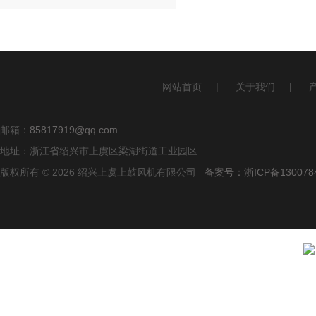
网站首页
|
关于我们
|
邮箱：
85817919@qq.com
地址：浙江省绍兴市上虞区梁湖街道工业园区
版权所有 © 2026 绍兴上虞上鼓风机有限公司
备案号：浙ICP备1300784