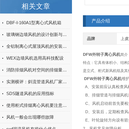
相关文章
产品介绍
DBF-Ⅰ-160A1型离心式风机箱
玻璃钢边墙风机的设计创新与技术发展趋势
品牌
上虞
全铝制离心式屋顶风机的安装要点
DFW外转子离心风机
简介
WEX边墙风机选用高科技配设
特点：它具有体积小、结构紧凑
消防排烟风机对空间的排烟量有哪些要求?
是立式、柜式新风机组及其
DFW外转子离心风机
维
实测横评：斜流管道风机厂家怎么选？这家源头工厂值得了解
A
、安装前应认真检查风
SDS隧道风机的应用指标
B
、排烟管道与排烟风机
C
、风机启动前首先要检
使用柜式排烟离心风机要注意哪些环境要求
D
、安装后，定期检查风
风机一般会出现哪些故障
E
、叶轮旋转方向设有箭
2
swf混流风机有些什么优点
、风机常见故障分析