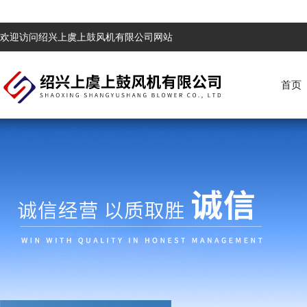
欢迎访问绍兴上虞上鼓风机有限公司网站
首页