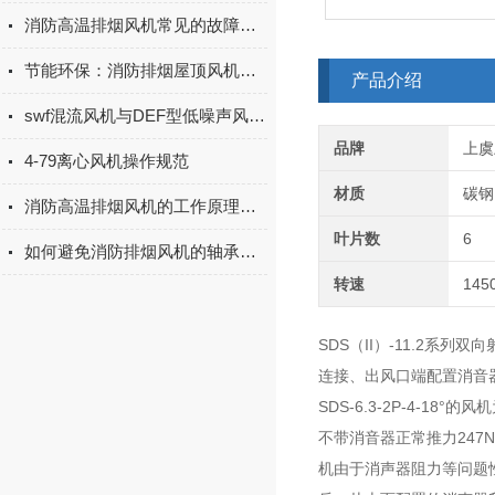
消防高温排烟风机常见的故障解决方法有哪些
节能环保：消防排烟屋顶风机的可持续发展
产品介绍
swf混流风机与DEF型低噪声风机箱的特点
品牌
上虞
4-79离心风机操作规范
材质
碳钢
消防高温排烟风机的工作原理及特点介绍
叶片数
6
如何避免消防排烟风机的轴承变形
转速
145
SDS（II）-11.2
连接、出风口端配置消音
SDS-6.3-2P-4-1
不带消音器正常推力247N
机由于消声器阻力等问题性