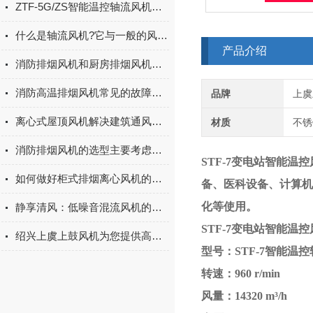
ZTF-5G/ZS智能温控轴流风机的优点
什么是轴流风机?它与一般的风机有什么不同?
产品介绍
消防排烟风机和厨房排烟风机的区别
消防高温排烟风机常见的故障解决方法有哪些
品牌
上虞
离心式屋顶风机解决建筑通风问题的理想选择
材质
不锈
消防排烟风机的选型主要考虑以下几个因素
STF-7变电站智能温控
如何做好柜式排烟离心风机的日常保养与维护工作
备、医科设备、计算机
化等使用。
静享清风：低噪音混流风机的降噪技术与应用新境
STF-7变电站智能温控
绍兴上虞上鼓风机为您提供高压风机选择5大注意事项
型号：STF-7智能温
转速：960 r/min
风量：14320
m³/h