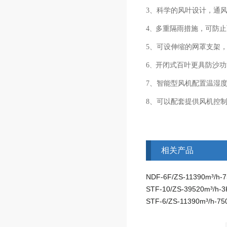
3
、科学的风叶设计，通
4
多重隔雨措施，可防止
、
5、
可
设伸缩的网罩支架
6
开闭式百叶更具防沙功
、
7
、智能型风机配置温湿
8、
可以配套提供风机控
相关产品