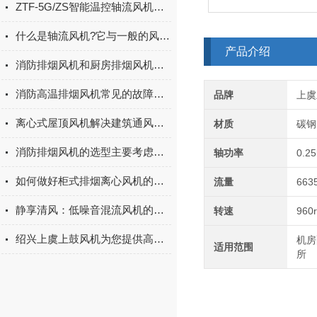
ZTF-5G/ZS智能温控轴流风机的优点
什么是轴流风机?它与一般的风机有什么不同?
产品介绍
消防排烟风机和厨房排烟风机的区别
消防高温排烟风机常见的故障解决方法有哪些
品牌
上虞
离心式屋顶风机解决建筑通风问题的理想选择
材质
碳钢
消防排烟风机的选型主要考虑以下几个因素
轴功率
0.2
如何做好柜式排烟离心风机的日常保养与维护工作
流量
663
静享清风：低噪音混流风机的降噪技术与应用新境
转速
960
绍兴上虞上鼓风机为您提供高压风机选择5大注意事项
机房
适用范围
所