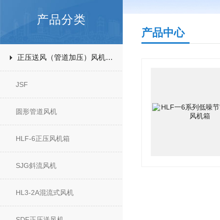
产品分类
产品中心
正压送风（管道加压）风机系列
JSF
圆形管道风机
HLF-6正压风机箱
SJG斜流风机
HL3-2A混流式风机
SDF正压送风机