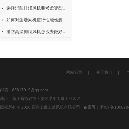
选择消防排烟风机要考虑哪些因素
如何对边墙风机进行性能检测
消防高温排烟风机怎么去做好防雨措施?
网站首页
|
关于我们
|
邮箱：
85817919@qq.com
地址：浙江省绍兴市上虞区梁湖街道工业园区
版权所有 © 2026 绍兴上虞上鼓风机有限公司
备案号：浙ICP备1300784