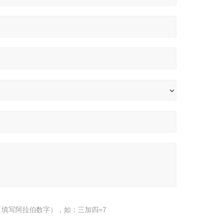
填写阿拉伯数字），如：三加四=7