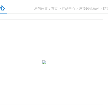
心
您的位置：
首页
>
产品中心
>
屋顶风机系列
>
防