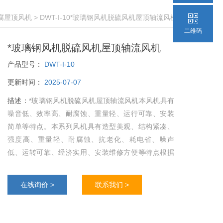
腐屋顶风机
> DWT-I-10*玻璃钢风机脱硫风机屋顶轴流风机
二维码
*玻璃钢风机脱硫风机屋顶轴流风机
产品型号：
DWT-I-10
更新时间：
2025-07-07
描述：
*玻璃钢风机脱硫风机屋顶轴流风机本风机具有
噪音低、效率高、耐腐蚀、重量轻、运行可靠、安装
简单等特点。本系列风机具有造型美观、结构紧凑、
强度高、重量轻、耐腐蚀、抗老化、耗电省、噪声
低、运转可靠、经济实用、安装维修方便等特点根据
用户需要我公司还可生产防爆屋顶风机，其性能与同
号相同。
在线询价 >
联系我们 >