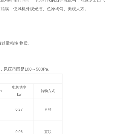
电机和叶轮的同时，作为叶轮的后导流机构，可减少出口气
树脂膜，使风机外观光洁、色泽均匀、美观大方。
有过量粘性
物质。
100
500Pa.
，风压范围是
～
电机功率
in
转动方式
kw
0.37
直联
0.06
直联