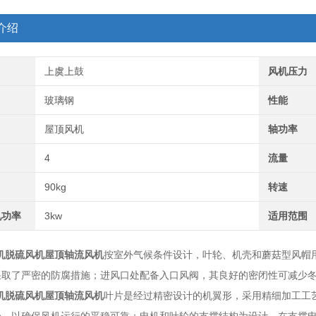
介绍
上虞上鼓
风机压力
玻璃钢
性能
屋顶风机
轴功率
4
流量
90kg
转速
机功率
3kw
适用范围
机脱硫风机屋顶轴流风机
按室外气候条件设计，叶轮、机壳和蘑菇型风帽
采取了严密的防腐措施；进风口处配备入口风阀，其良好的密闭性可减少
机脱硫风机屋顶轴流风机
叶片是经过精密设计的机翼形，采用精细加工工