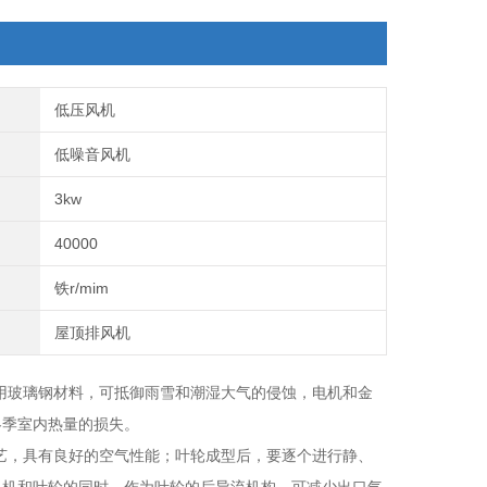
低压风机
低噪音风机
3kw
40000
铁r/mim
屋顶排风机
用玻璃钢材料，可抵御雨雪和潮湿大气的侵蚀，电机和金
冬季室内热量的损失。
艺，具有良好的空气性能；叶轮成型后，要逐个进行静、