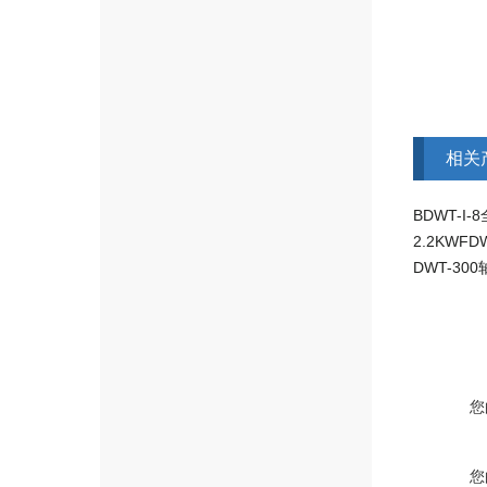
相关
DWT-30
您
您