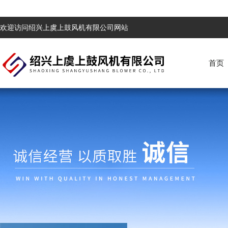
欢迎访问绍兴上虞上鼓风机有限公司网站
首页