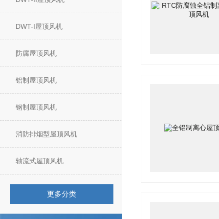
DWT-I屋顶风机
防腐屋顶风机
铝制屋顶风机
钢制屋顶风机
消防排烟型屋顶风机
轴流式屋顶风机
更多分类