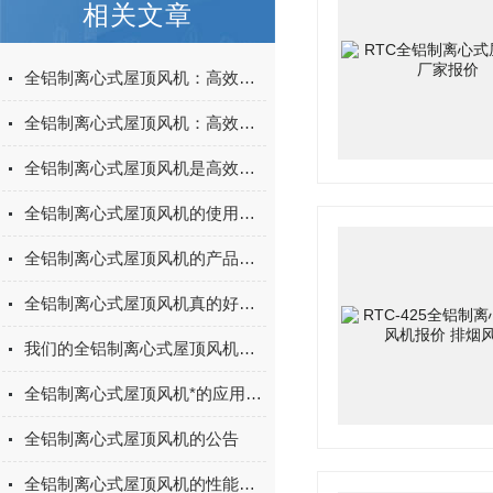
相关文章
全铝制离心式屋顶风机：高效节能的建筑通风新宠
全铝制离心式屋顶风机：高效通风的绿色之选
全铝制离心式屋顶风机是高效降温的理想选择
全铝制离心式屋顶风机的使用要求有哪些？
全铝制离心式屋顶风机的产品特色
全铝制离心式屋顶风机真的好实用
我们的全铝制离心式屋顶风机不一样
全铝制离心式屋顶风机*的应用性能
全铝制离心式屋顶风机的公告
全铝制离心式屋顶风机的性能特点