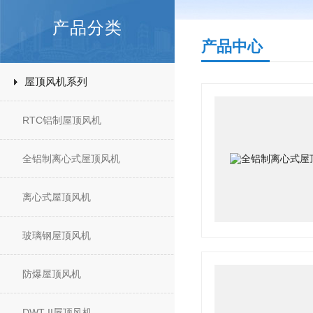
产品分类
产品中心
屋顶风机系列
RTC铝制屋顶风机
全铝制离心式屋顶风机
离心式屋顶风机
玻璃钢屋顶风机
防爆屋顶风机
DWT-II屋顶风机