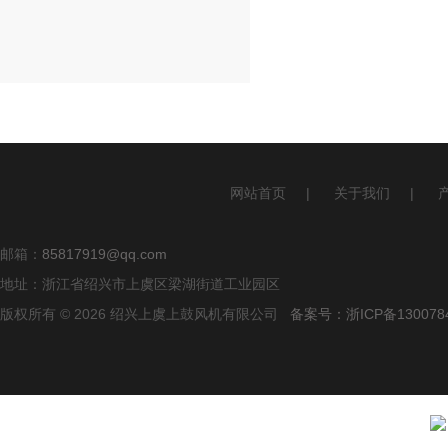
网站首页
|
关于我们
|
邮箱：
85817919@qq.com
地址：浙江省绍兴市上虞区梁湖街道工业园区
版权所有 © 2026 绍兴上虞上鼓风机有限公司
备案号：浙ICP备1300784