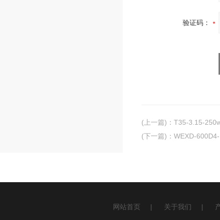
验证码：
(上一篇)
：
T35-3.15-
(下一篇)
：
WEXD-600
网站首页
|
关于我们
|