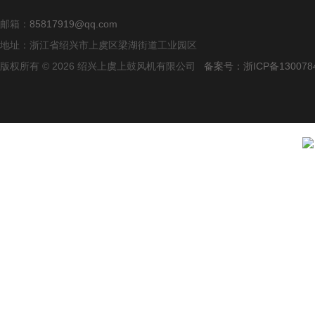
邮箱：
85817919@qq.com
地址：浙江省绍兴市上虞区梁湖街道工业园区
版权所有 © 2026 绍兴上虞上鼓风机有限公司
备案号：浙ICP备1300784