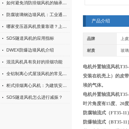
如何避免消防排烟风机的轴承变形
防腐玻璃钢边墙风机：工业通风的可靠卫士
产品介绍
哪家变压器风机质量靠谱？上虞上鼓风机-主流变压器冷却风扇厂家分享
SDS隧道风机的应用指标
品牌
上虞
DWEX防爆边墙风机介绍
材质
玻璃
混流风机具有良好的排烟功能
电机外置轴流风机T35-
全铝制离心式屋顶风机的常见问题
安装在机壳上）的皮带
埃的气体。
柜式排烟离心风机：为建筑安全保驾护航
电机外置轴流风机T35-
SDS隧道风机怎么进行减振？
叶片角度有15度、20度、
防腐轴流式（FT35-
防爆轴流式（BT35-