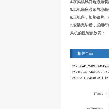
4.在风机风口端必须
5.风机底座必须与地
6.正机座，加垫铁片
7.安装完毕后，必须
风机的性能参数表：
相关产品
产品：