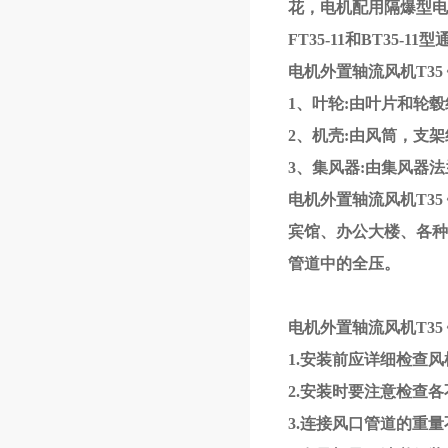
花，电机配用隔爆型电
FT35-11和BT35
电机外置轴流风机T3
1、叶轮:由叶片和轮
2、机壳:由风筒，支
3、集风器:由集风器
电机外置轴流风机T3
宾馆、办公大楼、各种
管道中的全压。
电机外置轴流风机T3
1.安装前应详细检查
2.安装时要注意检查
3.连接风口管道的重