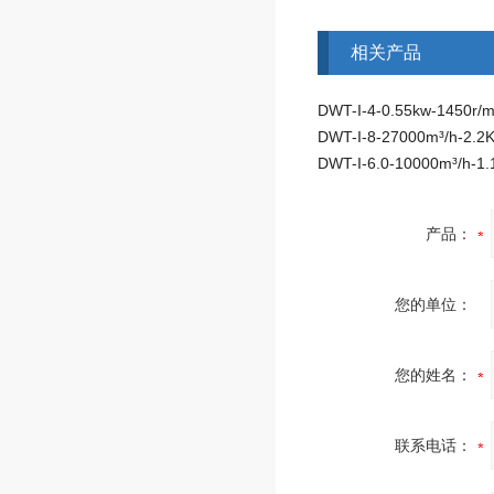
相关产品
产品：
您的单位：
您的姓名：
联系电话：