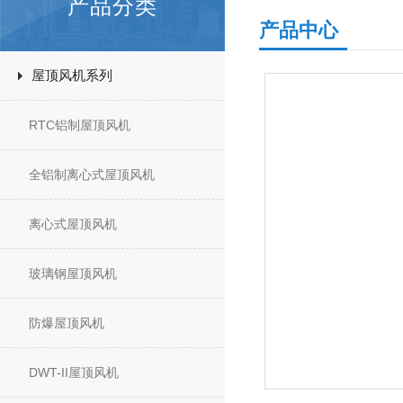
产品分类
产品中心
屋顶风机系列
RTC铝制屋顶风机
全铝制离心式屋顶风机
离心式屋顶风机
玻璃钢屋顶风机
防爆屋顶风机
DWT-II屋顶风机