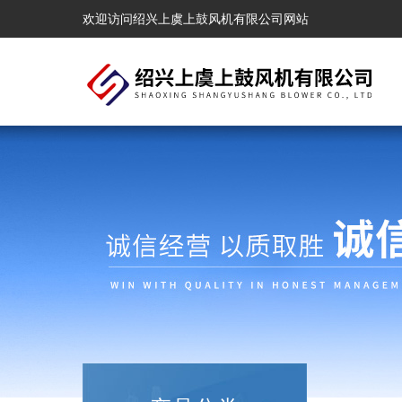
欢迎访问绍兴上虞上鼓风机有限公司网站