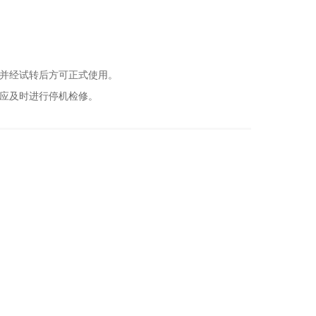
，并经试转后方可正式使用。
，应及时进行停机检修。