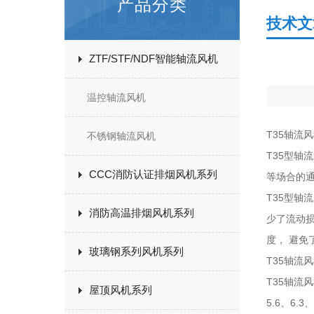
产品分类
技术文
ZTF/STF/NDF智能轴流风机
温控轴流风机
T35轴流
不锈钢轴流风机
T35型轴
CCC消防认证排烟风机系列
等场合的
T35型轴
消防高温排烟风机系列
少了流动损
度， 避免
玻璃钢系列风机系列
T35轴流
T35轴流
屋顶风机系列
5.6、6.