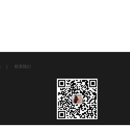
书
|
联系我们