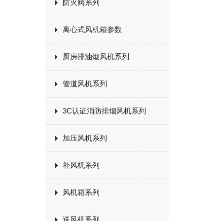
防火阀系列
离心式风机箱参数
厨房排油烟风机系列
管道风机系列
3C认证消防排烟风机系列
加压风机系列
补风机系列
风机箱系列
送风机系列