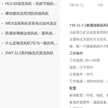
HL3-2A混流风机：高效节能的通风“多面手”
T35-11-7.1
710
哪些建筑适用消防排烟风机
WEX边墙风机安装地点如何选定
T35-11-7.1耐腐蚀轴流风
冶金等工矿企业及各类民
防腐玻璃钢边墙风机：通风领域的耐用之选
主要特点为宽叶片大弦长
什么是轴流风机?它与一般的风机有什么不同?
格，每一个规格风机叶片
DWT-11.2系列轴流式屋顶风机
工作条件
:-20~+40
工作温度
度
90%
湿度：小于
介质条件：空气
380V/50HZ
工作电源：
，
配置
标准配置：叶轮、电机、
备选件及附件：减振设备