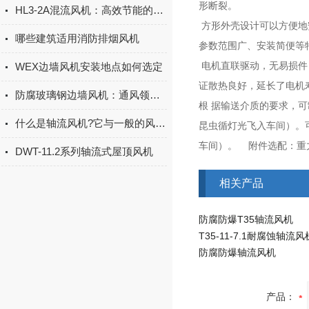
形断裂。
HL3-2A混流风机：高效节能的通风“多面手”
方形外壳设计可以方便地
哪些建筑适用消防排烟风机
参数范围广、安装简便等
WEX边墙风机安装地点如何选定
电机直联驱动，无易损件
证散热良好，延长了电机
防腐玻璃钢边墙风机：通风领域的耐用之选
根
据输送介质的要求，可
什么是轴流风机?它与一般的风机有什么不同?
昆虫循灯光飞入车间）。
车间）。
附件选配：重
DWT-11.2系列轴流式屋顶风机
相关产品
防腐防爆T35轴流风机
T35-11-7.1耐腐蚀轴流风
防腐防爆轴流风机
产品：