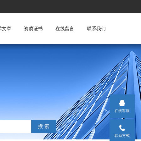
术文章
资质证书
在线留言
联系我们
在线客服
联系方式