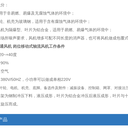
境分：
用于非易燃、易爆及无腐蚀气体的环境中；
轮、机壳为玻璃钢，适用于含有腐蚀气体的环境中；
电机为隔爆型、叶片为铝合金，适用于易燃、易爆气体的环境中；
同场所噪声要求，风机增多可配不同长度的消声器，也可将风机做成包覆
管道通风机 岗位移动式轴流风机
工作条件
-20~+40
度
90%
于
：空气
380V/50HZ
220V
：
，小功率可以做成单相
叶轮、电机、机壳、底脚。
备选件及附件：减振设备、控制箱、网罩、对接法
字架为钢制冲压下料，液压成形，叶片为铝合金冲压后液压成形，叶片与
边旋压而成。
产品