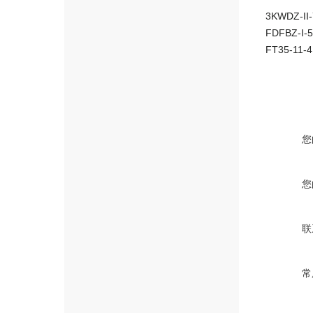
3KWDZ-
您
您
联
常