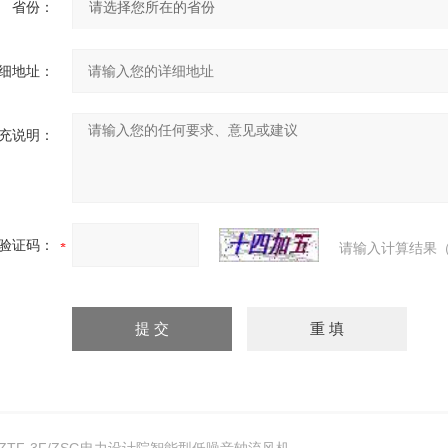
省份：
细地址：
充说明：
验证码：
请输入计算结果（