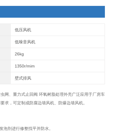
低压风机
低噪音风机
26kg
1350r/mim
壁式排风
防雨罩，防虫网、重力式止回阀 环氧树脂处理外壳
广泛应用于厂房车
同要求，可定制成防腐边墙风机、防爆边墙风机。
充发泡剂进行修整找平并防水。