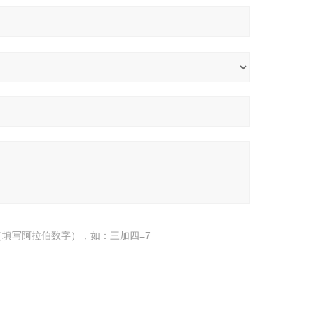
填写阿拉伯数字），如：三加四=7