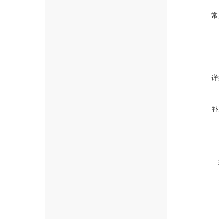
常
详
补