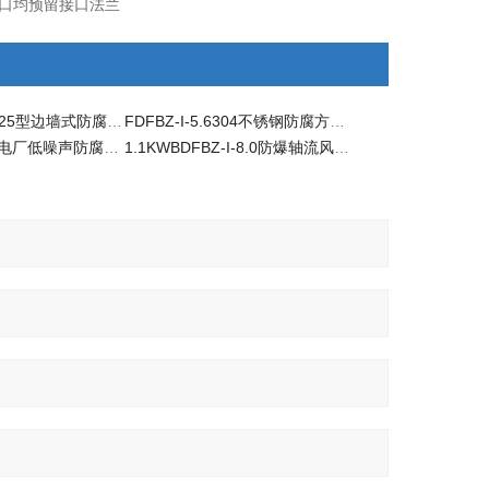
口均预留接口法兰
WEX-450E4-0.25型边墙式防腐排风机
FDFBZ-I-5.6304不锈钢防腐方形壁式轴流风机
FT35-11-5.6热电厂低噪声防腐玻璃钢轴流风机
1.1KWBDFBZ-I-8.0防爆轴流风机方形壁式排风机