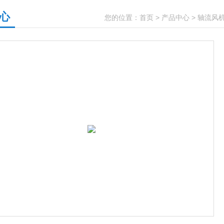
心
您的位置：
首页
>
产品中心
>
轴流风