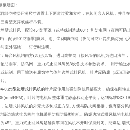
钢板墙面：
洞部位根据开洞尺寸设置上下两道过梁和立柱，在其间嵌入风机，并且在
用三角型支撑或丝杆吊装。
45
60
边墙壁式排风，配设
°防雨罩（或特殊制造成
°）和防虫网（夜间可防
P)
90
(
)
，配设
°防雨罩
防风、雨、尘
和防虫网（夜间可防止昆虫循灯光飞
持与室外隔绝），订货时注明。
(
)
求：每台风机均由方
园
形风筒、进口防护网（接风管的风机为进口法兰，
3
否配防雨罩、防鸟网、重力式止回风阀见
设备技术参数要求。
用于输送
金或铝制。用于输送有腐蚀性气体的边墙式排风机，叶片应防腐（或玻璃
叶片。
0D4-0.25型边墙式排风机
的叶片应使用加强筋降低局部应力，确保在刚性
05(mm/RPM)
ISO-1
。叶片与电机应整体通过静态和动态平衡，达到标准
,
求，边墙式排风机的外壳大多制成正方型
方便与防火阀相接，也有部分风
防爆边墙式排风机的电机采用防腐防爆型电机。防爆边墙式排风机的电机
45
罩为
°。重力式止回风阀是确保车间在风机不开时保持封闭。防爆边
墙式