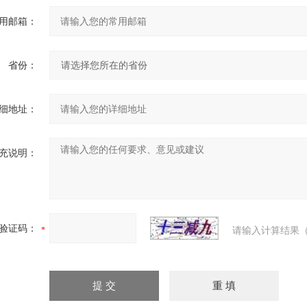
用邮箱：
省份：
细地址：
充说明：
验证码：
请输入计算结果（