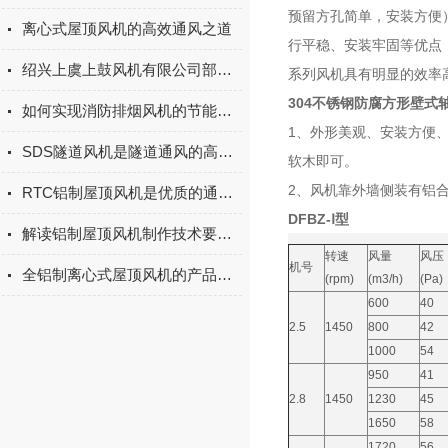
预留方孔简单，安装方便
离心式屋顶风机的高效通风之道
行平稳、安装牢固等优点
绍兴上虞上鼓风机有限公司部分风机结构介绍
系列风机具有明显的效率
304不锈钢防腐方形壁式
如何实现消防排烟风机的节能效果
1
、外形美观、安装方便
SDS隧道风机是隧道通风的高效解决方案
软木即可。
2
、风机靠外墙侧装有铝
RTC铝制屋顶风机是优质的通风解决方案
DFBZ-Ⅰ
型
解读铝制屋顶风机制作技术要求和调试
转速
风量
风压
机号
全铝制离心式屋顶风机的产品特色
(rpm)
(m3/h)
(Pa)
600
40
2.5
1450
800
42
1000
54
950
41
2.8
1450
1230
45
1650
58
1720
56