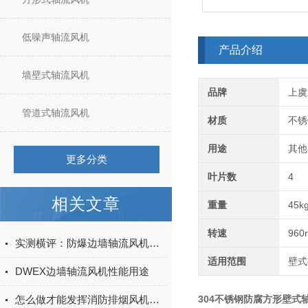
低噪声轴流风机
产品介绍
墙壁式轴流风机
品牌
上虞
管道式轴流风机
材质
不锈
用途
其他
更多分类
叶片数
4
相关文章
重量
45k
转速
960
实测横评：防爆边墙轴流风机哪家好？上虞上鼓四款主力风机深度拆解
适用范围
壁式
DWEX边墙轴流风机性能用途
怎么做才能发挥消防排烟风机的大价值
304不锈钢防腐方形壁式