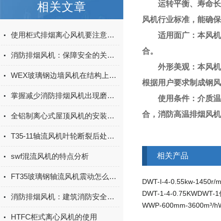
运转平衡、寿命长：
相关文章
风机行业标准，能确保
使用柜式排烟离心风机要注意哪些环境要求
适用面广：本风机可
合。
消防排烟风机：保障安全的关键设备
外形美观：本风机的
WEX玻璃钢边墙风机在结构上面具有的优势
根据用户要求制成钢风
掌握减少消防排烟风机出现磨损的方法
使用条件：介质温度不
合，消防高温排烟风机
全铝制离心式屋顶风机的安装要点
T35-11轴流风机叶轮断裂后处理方法
相关产品
swf混流风机的特点分析
FT35玻璃钢轴流风机震动怎么解决
消防排烟风机：建筑消防安全的设备
HTFC柜式离心风机的使用