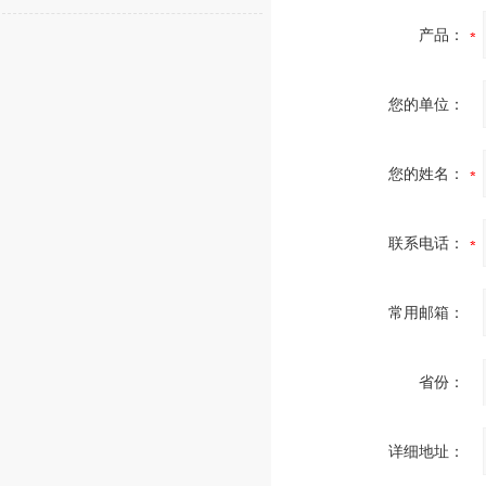
产品：
您的单位：
您的姓名：
联系电话：
常用邮箱：
省份：
详细地址：