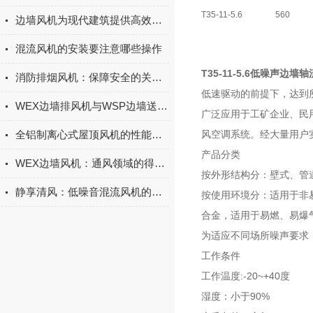
T35-11-5.6
560
边墙风机为现代建筑提供高效通风解决方案
混流风机的安装要注意哪些操作
T35-11-5.6低噪声边墙
消防排烟风机：保障安全的关键设备
低速驱动的前提下，达到
WEX边墙排风机与WSP边墙送风机的区别
广泛应用于工矿企业、民
全铝制离心式屋顶风机的性能特点
风空调系统。经大量用户
产品分类
WEX边墙风机：通风领域的得力助手
按外形结构分：壁式、管
静享清风：低噪音混流风机的降噪技术与应用新境
按使用环境分：适用于非
合金，适用于易燃、易爆
为适应不同场所噪声要求
工作条件
:-20~+40
工作温度
度
90%
湿度：小于