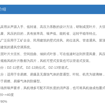
介绍
机
采用从声源入手、低转速、高压力系数的设计方法，研制成宽叶片、大
风量、风压的目的，具有效率高、噪声低、能耗省、运转平稳等特点。
机
广泛应用于工矿企业、民用建筑的壁式排风、岗位送风、管道通风、屋
用建筑的通风空调系统。
为宽叶片大弦长、空间扭曲、倾斜式叶形，可在低速时达到所需风量、风
个规格风机叶片数都为四片，风机可壁式安装也可以管道式安装。
DZ-11
DZ-12
DZ-13
构分：
壁式、
岗位式、
管道式。
境分：适用于非易燃、易爆及无腐蚀气体的普通型。叶轮、机壳为玻璃钢
用于易燃、易爆气体的防爆型。
同场所噪声要求，风机增多可配不同长度的消声器，也可将风机做成包覆
-20~+40
度
90%
于