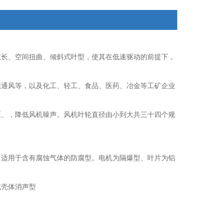
弦长、空间扭曲、倾斜式叶型，使其在低速驱动的前提下，
顶通风等，以及化工、轻工、食品、医药、冶金等工矿企业
压、，降低风机噪声。风机叶轮直径由小到大共三十四个规
，适用于含有腐蚀气体的防腐型。电机为隔爆型、叶片为铝
式壳体消声型