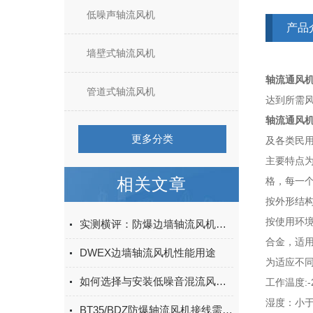
低噪声轴流风机
产品
墙壁式轴流风机
轴流通风
管道式轴流风机
达到所需
轴流通风
更多分类
及各类民
主要特点
相关文章
格，每一
按外形结
按使用环
实测横评：防爆边墙轴流风机哪家好？上虞上鼓四款主力风机深度拆解
合金，适
DWEX边墙轴流风机性能用途
为适应不
如何选择与安装低噪音混流风机以优化环境
:
工作温度
湿度：小
BT35/BDZ防爆轴流风机接线需要注意什么