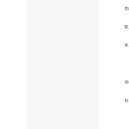
您
联
常
详
补