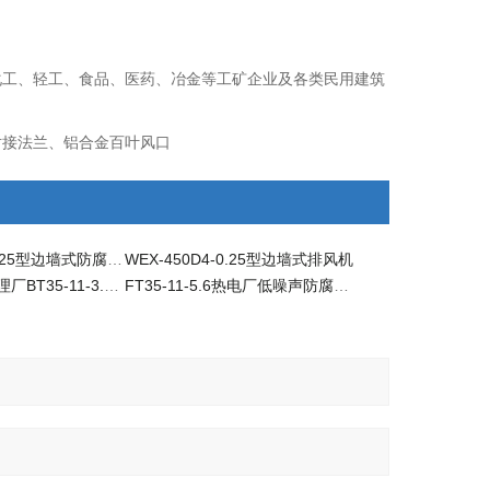
化工、轻工、食品、医药、冶金等工矿企业及各类民用建筑
对接法兰、铝合金百叶风口
WEX-450E4-0.25型边墙式防腐排风机
WEX-450D4-0.25型边墙式排风机
0.55KW污水处理厂BT35-11-3.15防爆玻璃钢轴流风机
FT35-11-5.6热电厂低噪声防腐玻璃钢轴流风机