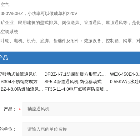
：空气
380V/50HZ
220V
：
，小功率可以做成单相
工矿企业、民用建筑的壁式排风、岗位送风、管道通风、屋顶通风等，是
风空调系统
：叶轮、电机、机壳、底脚。备选件及附件：减振设备、控制箱、网罩、
产品
II-7移动式轴流通风机
DFBZ-I-7.1防腐防爆方形壁式轴流风机
FDFBZ-I-5.6304不锈钢防腐方形壁式轴流风机
SF5-4管道通风机 岗位移动式轴流风机
1.1KWBDFBZ-I-8.0防爆轴流风机方形壁式排风机
FT35-11-4.0电厂低噪声防腐玻璃钢轴流风机
产品：
的单位：